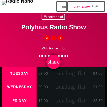
play_arrow
menu
PLAY
Experimental
Polybius Radio Show
With Richie T. B.
share
email
trending_flat
TUESDAY
03:00
04:00
trending_flat
WEDNESDAY
20:00
21:00
trending_flat
FRIDAY
19:00
23:50