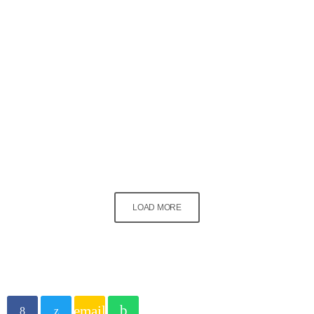
House
EDM Festival podcast
today
23 December 2019
LOAD MORE
email