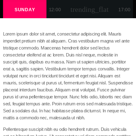
trending_flat
SUNDAY
12:00
17:00
Lorem ipsum dolor sit amet, consectetur adipiscing elit. Mauris
imperdiet pretium nibh at aliquam. Cras vestibulum magna vel ante
tristique commodo. Maecenas hendrerit dolor sed lectus
consectetur eleifend at ac lorem. Duis nisl neque, molestie in
suscipit quis, dapibus eu massa. Nam ut sapien ultricies, porttitor
erat a, sagittis sapien. Vestibulum tempor tempus convallis. Integer
volutpat nunc in orci tincidunt tincidunt et eget nisi. Aliquam est
mauris, scelerisque ut purus ut, fermentum feugiat nisl. Suspendisse
placerat interdum faucibus. Aliquam erat volutpat. Fusce pulvinar
purus id urna pellentesque tempor. Nunc felis odio, lobortis nec diam
sed, feugiat tempus ante. Proin rutrum eros sed malesuada tristique.
Sed a sodales dui. In hac habitasse platea dictumst. In neque mi,
mattis a commodo nec, malesuada ut nibh.
Pellentesque suscipit nibh eu odio hendrerit rutrum. Duis vehicula