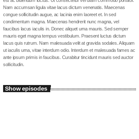
est ac bibendum luctus. Ut consectetur vel diam commodo porttitor.
Nam accumsan ligula vitae lacus dictum venenatis. Maecenas
congue sollicitudin augue, ac lacinia enim laoreet et. In sed
condimentum magna. Maecenas hendrerit nunc magna, vel
faucibus lacus iaculis in. Donec aliquet urna mauris. Sed semper
mauris eget magna tempus vestibulum. Praesent luctus dictum
lacus quis rutrum. Nam malesuada velit at gravida sodales. Aliquam
ut iaculis urna, vitae interdum odio. Interdum et malesuada fames ac
ante ipsum primis in faucibus. Curabitur tincidunt mauris sed auctor
sollicitudin.
Show episodes
play_arrow
Tracklist
fast_forward
00:00:00
Starting here - Intro